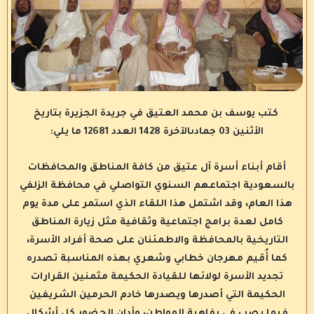
كتب يوسف بن محمد العتيق في جريدة الجزيرة بتاريخ
الأثنين 03 جمادىالآخرة 1428 العدد 12681 ما يلي:
أقام أبناء أسرة آل عتيق من كافة المناطق والمحافظات
بالسعودية اجتماعهم السنوي التواصلي في محافظة الزلفي
هذا العام، وقد اشتمل هذا اللقاء الذي استمر على مدة يوم
كامل لعدة برامج اجتماعية وثقافية مثل زيارة المناطق
التاريخية بالمحافظة والاطمئنان على صحة أفراد الأسرة،
كما أُقيم مهرجان خطابي وشعري بهذه المناسبة تصدره
تجديد الأسرة لولائها للقيادة الحكيمة مثمنين القرارات
الحكيمة التي أصدرها ويصدرها خادم الحرمين الشريفين
فيما يصب في رفاهية المواطن، وأدان الحضور كل أشكال