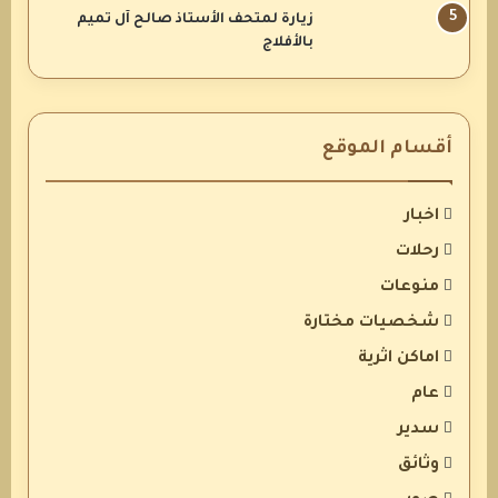
زيارة لمتحف الأستاذ صالح آل تميم
بالأفلاج
أقسام الموقع
اخبار
رحلات
منوعات
شخصيات مختارة
اماكن اثرية
عام
سدير
وثائق