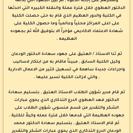
وشكرهم على إجابة الدعوة , ثم بين الجهود التي بذلها
الدكتور العطوي خلال فترة عملة والنقله الكبيره التي احدثها
في الكلية والدور العظيم الذي قام به حتى حصلت الكلية
على اعلى المراكز محلياً وعالمياً وما حصول الكلية على
شهادة الاعتماد الاكاديمي مؤخراً الا بتوفيق الله ثم بجهوده
العظيمه .
ثم ثنا الاستاذ / العتيق على جهود سعادة الدكتور الودعان
وكيل الكلية السابق , مبيناً ماقام به من ابتكار لاساليب
واجراءات جديدة ساهمة في تسهيل كثير من الاعمال الادارية
, والتي لازالت الكلية تسير عليها .
ثم قام مدير شؤون الطلاب الاستاذ العتيق , بتسليم سعادة
الدكتور فهد العطوي الدرع التذكاري الذي يحوي عبارات
الشكر والتقدير من قسم منسوبي شؤون الطلاب على
جهوده العظيمة التي قدمها خلال فترة عمله وكيلاً للكلية .
ثم قام الاستاذ العتيق , بتسليم سعادة الدكتور محمد
الودعان الدرع التذكاري الذي يحوي عبارات الشكر والتقدير