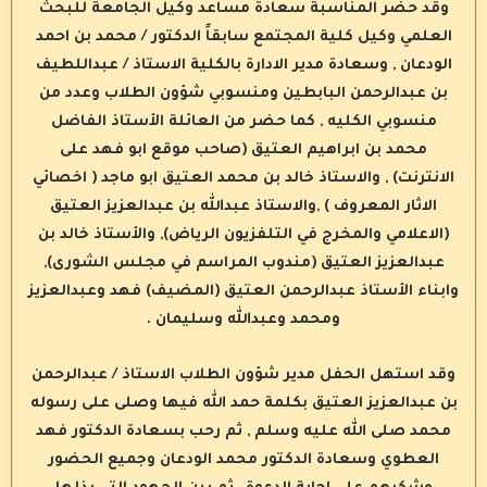
وقد حضر المناسبة سعادة مساعد وكيل الجامعة للبحث
العلمي وكيل كلية المجتمع سابقاً الدكتور / محمد بن احمد
الودعان , وسعادة مدير الادارة بالكلية الاستاذ / عبداللطيف
بن عبدالرحمن البابطين ومنسوبي شؤون الطلاب وعدد من
منسوبي الكليه , كما حضر من العائلة الأستاذ الفاضل
محمد بن ابراهيم العتيق (صاحب موقع ابو فهد على
الانترنت) , والاستاذ خالد بن محمد العتيق ابو ماجد ( اخصائي
الاثار المعروف ) ,والاستاذ عبدالله بن عبدالعزيز العتيق
(الاعلامي والمخرج في التلفزيون الرياض), والأستاذ خالد بن
عبدالعزيز العتيق (مندوب المراسم في مجلس الشورى),
وابناء الأستاذ عبدالرحمن العتيق (المضيف) فهد وعبدالعزيز
ومحمد وعبدالله وسليمان .
وقد استهل الحفل مدير شؤون الطلاب الاستاذ / عبدالرحمن
بن عبدالعزيز العتيق بكلمة حمد الله فيها وصلى على رسوله
محمد صلى الله عليه وسلم , ثم رحب بسعادة الدكتور فهد
العطوي وسعادة الدكتور محمد الودعان وجميع الحضور