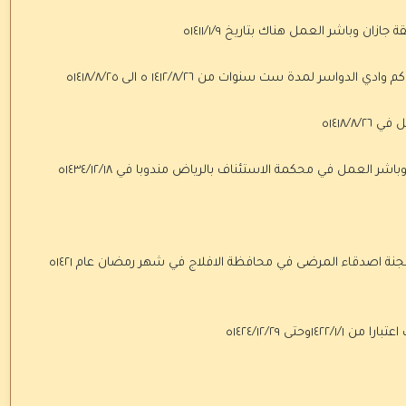
ن وباشر العمل هناك بتاريخ ١٤١١/١/٩ه
ر لمدة ست سنوات من ١٤١٢/٨/٢٦ ه الى ١٤١٨/٨/٢٥ه
١٤١٨/ه
-تم اختيار الشيخ عبدالرحمن بن سعد ال عتيق عضوا في لجنة اصدقاء المرضى في محافظة الافلاج في شهر رمضان عام ١٤٢١ه
حتى ١٤٢٤/١٢/٢٩ه