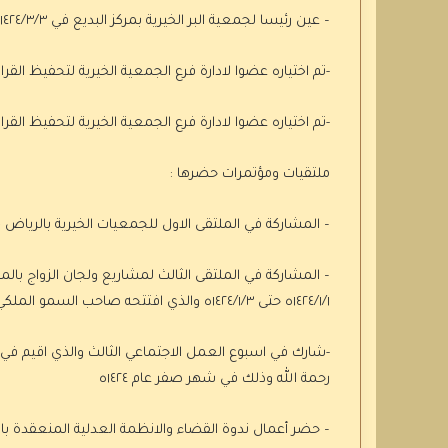
– عين رئيسا لجمعية البر الخيرية بمركز البديع في ١٤٢٤/٣/٣
-تم اختياره عضوا لادارة فرع الجمعية الخيرية لتحفيظ القران ب
-تم اختياره عضوا لادارة فرع الجمعية الخيرية لتحفيظ القران ب
ملتقيات ومؤتمرات حضرها :
– المشاركة في الملتقى الاول للجمعيات الخيرية بالرياض خلال الفترة من ٨/١٦
– المشاركة في الملتقى الثالث لمشاريع ولجان الزواج بالم
١٤٢٤/١/١ه حتى ١٤٢٤/١/٣ه والذي افتتحه صاحب السمو الملكي الامير سلمان بن عبدالعزيز في فندق الانتركونتننتال .
-شارك في اسبوع العمل الاجتماعي الثالث والذي اقيم في مد
رحمة الله وذلك في شهر صفر عام ١٤٢٤ه
– حضر أعمال ندوة القضاء والانظمة العدلية المنعقدة بالرياض خ