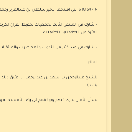
-١٤٢٥/٢/١٦ ه التى افتتحها الامير سلطان بن عبدالعزيز رحمة الله
– شارك في الملتقى الثالث لجمعيات تحفيظ القران الكريم
الفترة من ١٤٢٨/٣/٢٢- ١٤٢٨/٣/٢٤ه
– شارك في عدد كثير من الندوات والمحاضرات والملتقيات
الابناء :
للشيخ عبدالرحمن بن سعد بن عبدالرحمن ال عتيق ولله ال
بنات )
نسأل الله ان يبارك فيهم ويوفقهم الى رضا الله سبحانه وت