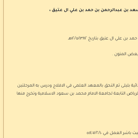
د بن عبدالرحمن بن حمد بن علي ال عتيق ،
ي ال عتيق بتاريخ ١٢/٥/١٣٨٢هـ
وبعض المتون .
دائية بليلى ثم التحق بالمعهد العلمي في الافلاج ودرس به المرحلتين
لرياض التابعة لجامعة الامام محمد بن سعود الاسلامية وتخرج منها
ر العمل في ١٤٠٧/٢/١٠ه