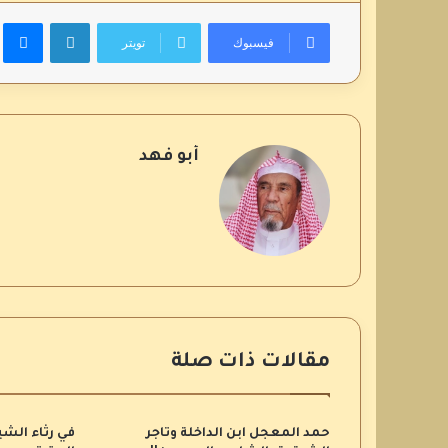
لينكدإن
م
فيسبوك
تويتر
أبو فهد
مقالات ذات صلة
حمد المعجل ابن الداخلة وتاجر
في رثاء الش