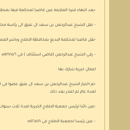
-بعد انتهاء فترة الملازمه عين قاضيا لمحكمة فيفا بمنطقة جازا
– نقل الشيخ عبدالرحمن بن سعد ال عتيق الى رئاسة محاكم وادي الدواس
-نقل قاضيا لمحكمة البديع بمحافظة الافلاج وباشر العمل في ٨/٢٦
– رقي الشيخ عبدالرحمن (قاضي استئناف ) في ١٤٣١/٥/٦ه وباشر العمل في محكمة الاستئناف بالرياض مندوبا في ١٤٣٤/١٢/١٨ه
اعمال خيرية شارك بها :
لمدة عام ثم اعتذر بعد ذلك .
-عين نائبا لرئيس جمعية الافلاج الخيرية لمدة ثلاث سنوات اعتبارا من ١٤٢٢/١/١و
– عين رئيسا لجمعية الافلاج في ١٤٢٥/١/١ه