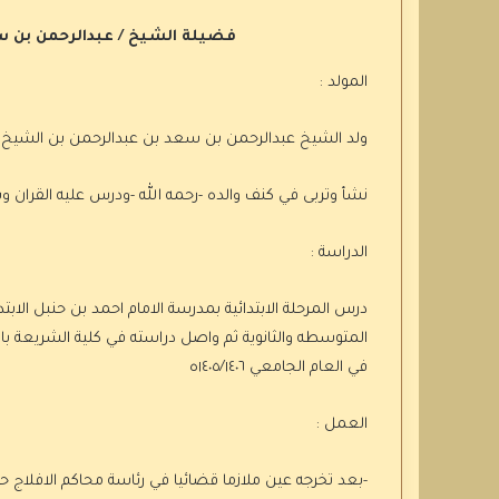
فضيلة الشيخ / عبدالرحمن بن سع
المولد :
ولد الشيخ عبدالرحمن بن سعد بن عبدالرحمن بن الشيخ حمد بن عل
نشأ وتربى في كنف والده -رحمه الله -ودرس عليه القران 
الدراسة :
درس المرحلة الابتدائية بمدرسة الامام احمد بن حنبل الابت
المتوسطه والثانوية ثم واصل دراسته في كلية الشريعة با
في العام الجامعي ١٤٠٥/١٤٠٦ه
العمل :
-بعد تخرجه عين ملازما قضائيا في رئاسة محاكم الافلاج حيث باش