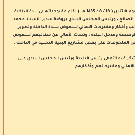
ضمت القاعة الرئيسية ببلدية روضة سدير مساء يوم الاثنين ( 18 / 8 / 1435 هــ ) لقاء مفتوحا لأهالي بلدة الداخلة
الصالح ، ورئيس المجلس البلدي بروضة سدير الأستاذ محمد
 وأفكار ومقترحات الأهالي للنهوض ببلدة الداخلة وتطوير
الوضيمة ومدخل البلدة ، وتحدث الأهالي عن مطالبهم للنهوض
ض الملحوظات على بعض مشاريع البنية التحتية في الداخلة .
شكر فيه الأهالي رئيس البلدية ورئيس المجلس البلدي على
لأهالي ومقترحاتهم وأفكارهم .