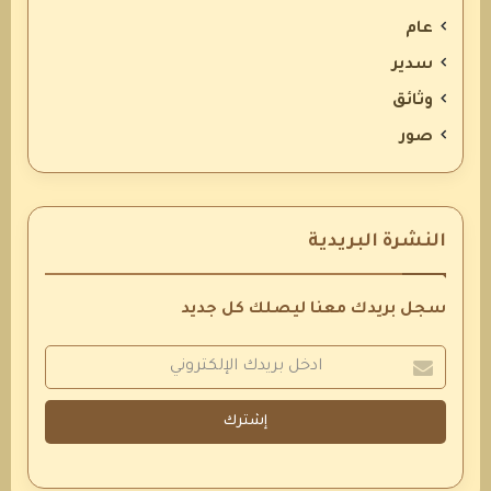
عام
سدير
وثائق
صور
النشرة البريدية
سجل بريدك معنا ليصلك كل جديد
إشترك