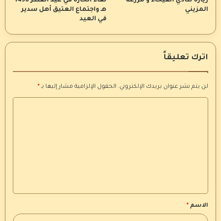
زيارة لنادي الفيحاء و مزرعة
لقاء الحارة في عيد الفطر 1438
المزيني
هـ واجتماع العتيق أهل سدير
في العيد
اترك تعليقاً
لن يتم نشر عنوان بريدك الإلكتروني.
الحقول الإلزامية مشار إليها بـ
*
ا
ل
ت
ع
ل
ي
ق
الاسم
*
*