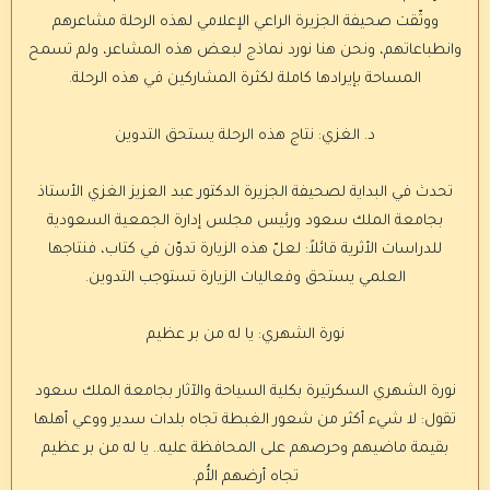
ووثّقت صحيفة الجزيرة الراعي الإعلامي لهذه الرحلة مشاعرهم
وانطباعاتهم، ونحن هنا نورد نماذج لبعض هذه المشاعر، ولم تسمح
المساحة بإيرادها كاملة لكثرة المشاركين في هذه الرحلة.
د. الغزي: نتاج هذه الرحلة يستحق التدوين
تحدث في البداية لصحيفة الجزيرة الدكتور عبد العزيز الغزي الأستاذ
بجامعة الملك سعود ورئيس مجلس إدارة الجمعية السعودية
للدراسات الأثرية قائلاً: لعلّ هذه الزيارة تدوّن في كتاب، فنتاجها
العلمي يستحق وفعاليات الزيارة تستوجب التدوين.
نورة الشهري: يا له من بر عظيم
نورة الشهري السكرتيرة بكلية السياحة والآثار بجامعة الملك سعود
تقول: لا شيء أكثر من شعور الغبطة تجاه بلدات سدير ووعي أهلها
بقيمة ماضيهم وحرصهم على المحافظة عليه.. يا له من بر عظيم
تجاه أرضهم الأُم.