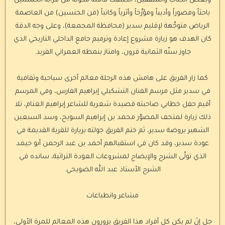
وبعض الكتّاب والمثقفين، انطلقت قافلة مكوّنة من قرابة الخمسين
باحثاً ومصوراً وأديباً ومؤرِّخاً وأثرياً وكاتباً (من الجنسين) من العاصمة
الرياض متوجِّهة لإقليم سدير (محافظة المجمعة)، وعلى وجه الدقة
كان الهدف هو زيارة مشروع إعادة وترميم جامع الداخلي التاريخي الذي
جاوز سنّه الثمانية قرون، وامتاز بنمطه العمراني الفريد.
كما زار الفريق على هامش هذه الرحلة معالم أخرى سياحية وثقافية
في سدير مثل مرسم الفنان التشكيلي إبراهيم الفارس، وفي المرسم
أقيم حفل خطابي صاحبته قصيدة شعرية للشاعر إبراهيم الغنام، تلا
ذلك زيارة لمتحف المصوّر محمد بن إبراهيم السويح، وسد السبعين
الشهير بروضة سدير، ثم ختم الفريق جولته بزيارة للقرية القديمة في
عودة سدير، وقد كان في استقبالهم أحمد بن عبد الرحمن أبو حيمد
الذي تولّى الشرح والإيضاح لمشروعات العودة التراثية، سانده في
الشرح الأستاذ عبد الله الضويحي.
مشاعر وانطباعات
جل إنْ لم يكن كل أفراد هذا الفريق يزورون هذه المعالم للمرة الأولى،