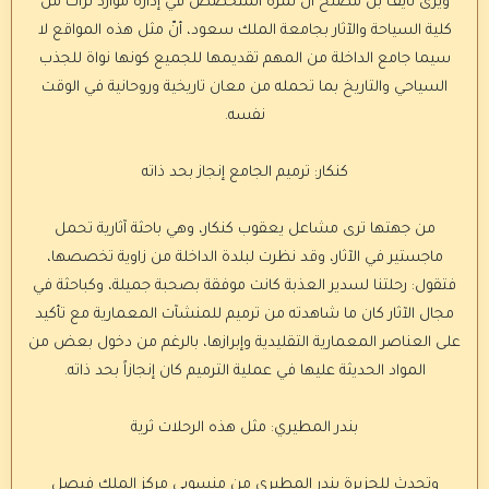
ويرى نايف بن مصلح آل نمرة المتخصص في إدارة موارد تراث من
كلية السياحة والآثار بجامعة الملك سعود، أنّ مثل هذه المواقع لا
سيما جامع الداخلة من المهم تقديمها للجميع كونها نواة للجذب
السياحي والتاريخ بما تحمله من معان تاريخية وروحانية في الوقت
نفسه.
كنكار: ترميم الجامع إنجاز بحد ذاته
من جهتها ترى مشاعل يعقوب كنكار، وهي باحثة آثارية تحمل
ماجستير في الآثار، وقد نظرت لبلدة الداخلة من زاوية تخصصها،
فتقول: رحلتنا لسدير العذبة كانت موفقة بصحبة جميلة، وكباحثة في
مجال الآثار كان ما شاهدته من ترميم للمنشآت المعمارية مع تأكيد
على العناصر المعمارية التقليدية وإبرازها، بالرغم من دخول بعض من
المواد الحديثة عليها في عملية الترميم كان إنجازاً بحد ذاته.
بندر المطيري: مثل هذه الرحلات ثرية
وتحدث للجزيرة بندر المطيري من منسوبي مركز الملك فيصل