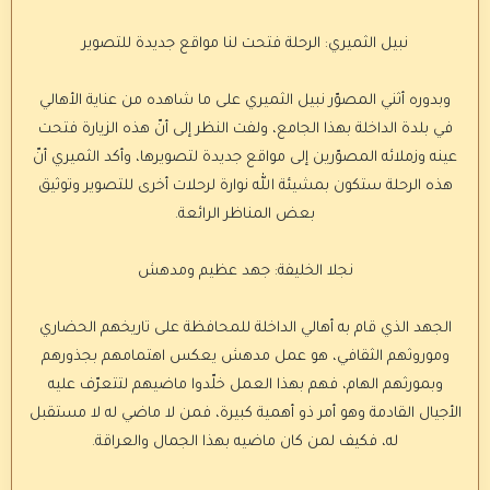
نبيل الثميري: الرحلة فتحت لنا مواقع جديدة للتصوير
وبدوره أثني المصوّر نبيل الثميري على ما شاهده من عناية الأهالي
في بلدة الداخلة بهذا الجامع، ولفت النظر إلى أنّ هذه الزيارة فتحت
عينه وزملائه المصوّرين إلى مواقع جديدة لتصويرها، وأكد الثميري أنّ
هذه الرحلة ستكون بمشيئة الله نوارة لرحلات أخرى للتصوير وتوثيق
بعض المناظر الرائعة.
نجلا الخليفة: جهد عظيم ومدهش
الجهد الذي قام به أهالي الداخلة للمحافظة على تاريخهم الحضاري
وموروثهم الثقافي، هو عمل مدهش يعكس اهتمامهم بجذورهم
وبمورثهم الهام، فهم بهذا العمل خلّدوا ماضيهم لتتعرّف عليه
الأجيال القادمة وهو أمر ذو أهمية كبيرة، فمن لا ماضي له لا مستقبل
له، فكيف لمن كان ماضيه بهذا الجمال والعراقة.