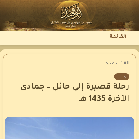
بح
القائمة
عن
الرئيسية
/
رحلات
رحلات
رحلة قصيرة إلى حائل – جمادى
الآخرة 1435 هـ