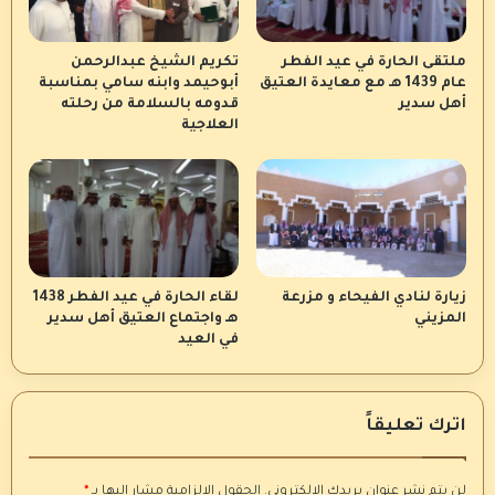
ملتقى الحارة في عيد الفطر
تكريم الشيخ عبدالرحمن
عام 1439 هـ مع معايدة العتيق
أبوحيمد وابنه سامي بمناسبة
أهل سدير
قدومه بالسلامة من رحلته
العلاجية
زيارة لنادي الفيحاء و مزرعة
لقاء الحارة في عيد الفطر 1438
المزيني
هـ واجتماع العتيق أهل سدير
في العيد
اترك تعليقاً
لن يتم نشر عنوان بريدك الإلكتروني.
الحقول الإلزامية مشار إليها بـ
*