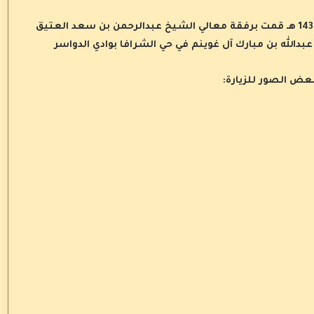
في يوم الأربعاء الموافق 8 جمادى الأولى من عام 1434 هـ قمت برفقة معالي الشيخ عبدالرحمن بن سعد العتيق
بدالله بن مبارك آل غوينم في حي الشرافا بوادي الدواسر
عض الصور للزيارة: