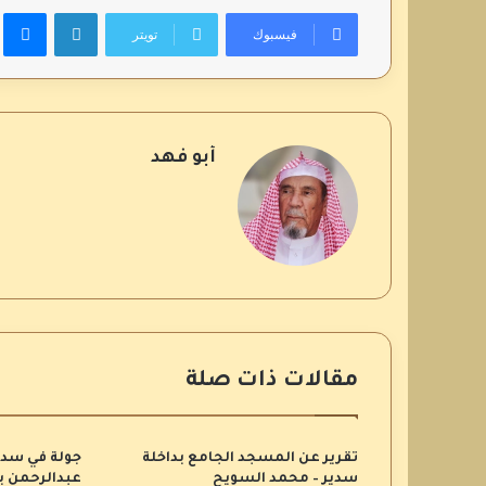
لينكدإن
م
فيسبوك
تويتر
أبو فهد
مقالات ذات صلة
تقرير عن المسجد الجامع بداخلة
جولة في سدي
سدير – محمد السويح
عبدالرحمن ب