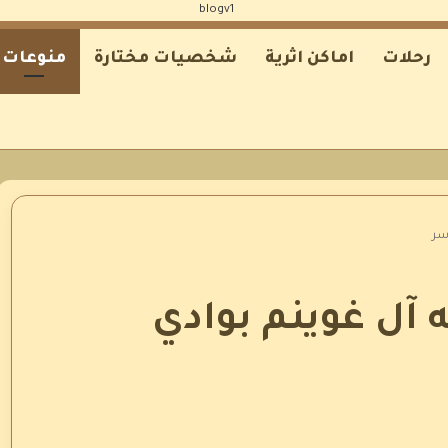
رحلات
اماكن اثرية
شخصيات مختارة
منوعات
سر
ه آل غوينم بوادي