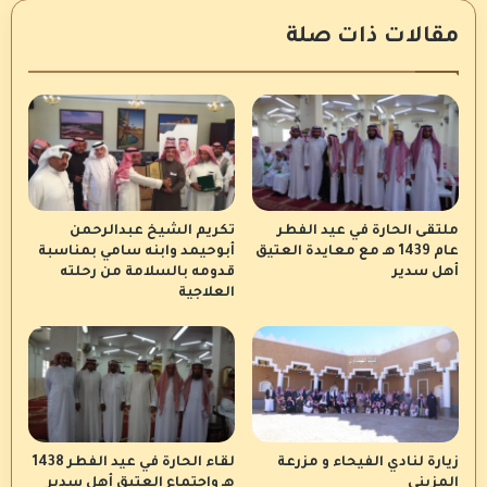
مقالات ذات صلة
ملتقى الحارة في عيد الفطر
تكريم الشيخ عبدالرحمن
عام 1439 هـ مع معايدة العتيق
أبوحيمد وابنه سامي بمناسبة
أهل سدير
قدومه بالسلامة من رحلته
العلاجية
زيارة لنادي الفيحاء و مزرعة
لقاء الحارة في عيد الفطر 1438
المزيني
هـ واجتماع العتيق أهل سدير