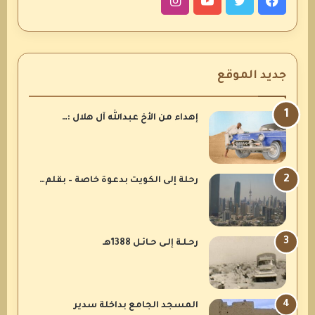
فيسبوك
تويتر
يوتيوب
انستقرام
جديد الموقع
إهداء من الأخ عبدالله آل هلال :…
رحلة إلى الكويت بدعوة خاصة – بقلم…
رحـلـة إلـى حـائـل 1388هـ
المسجد الجامع بداخلة سدير