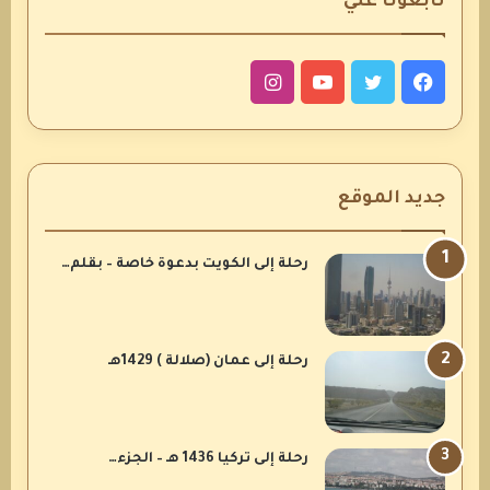
تابعونا علي
فيسبوك
تويتر
يوتيوب
انستقرام
جديد الموقع
رحلة إلى الكويت بدعوة خاصة – بقلم…
رحلة إلى عمان (صلالة ) 1429هـ
رحلة إلى تركيا 1436 هـ – الجزء…