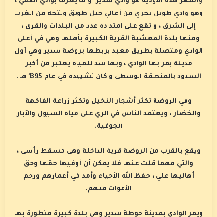
وأشهر هذه الأودية هو وادي سدير أو ما يعرف بوادي الفقي ،
وهو وادي طويل يجري من أعالي جبل طويق ويتجه من الغرب
إلى الشرق ، و تقع على امتداده عدد من البلدات والقرى ،
ومنها بلدة المعشبة القرية الكبيرة بأهلها وهي في أعلى
الوادي ومتصلة بطريق معبد يربطها بروضة سدير وهي أول
مدينة يمر بها الوادي ، وبها سد للمياه يعتبر من أكبر
السدود بالمنطقة الوسطى و كان تشييده في عام 1395 هـ .
وفي الروضة تكثر أشجار النخيل وتكثر زراعة الفاكهة
والخضار ، ويعتمد الناس في الري على مياه السيول والآبار
الجوفية.
ويقع بالقرب من الروضة قرية الداخلة وهي مسقط رأسي ،
والتي مهما قلت عنها فلا يمكن أن أوفيها حقها وحق
أهاليها علي ، حفظ الله الأحياء وأمد في أعمارهم ورحم
الأموات منهم.
ويمر الوادي بمدينة حوطة سدير وهي بلدة كبيرة متطورة بها