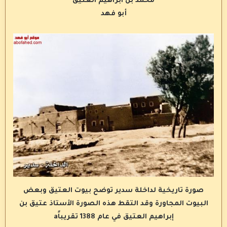
محمد بن ابراهيم العتيق
أبو فهد
صورة تاريخية لداخلة سدير توضح بيوت العتيق وبعض
البيوت المجاورة وقد التقط هذه الصورة الأستاذ عتيق بن
إبراهيم العتيق في عام 1388 تقريباًa