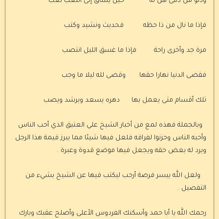
ودنو من دمى هن له حين يشاق إلى اللعب لعب
فإذا ما نال من ذا حظه فحديث ونشيد وكتب
مرة جد وأخرى راحة فإذا ما غسق الليل انتصب
فقضى الدنيا نهارا حقها وقضى لله ليلا ما وجب
تلك أقسام متى يعمل بها دهره يسعد ويرشد ويصب
وبالجملة فهذه لمع من أخبار الشيخ علي العتيق الذي أحب الناس
وأحبه الناس وحزنوا لفراقه فلعل فيها شيئا مما يبرز قيمة هذا الرجل
ويرد له بعض حقه ويجعل فيها موضع قدوة وعبرة .
ولعل الله ييسر فرصة أرحب ليكتب فيها عن الشيخ بشيء من
التفصيل .
رحمك الله يا أبا حمد وأسكنك الفردوس الأعلى وأصلح عقبك وبارك