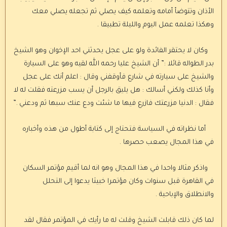
الأذان وتتوضأ أمامه وتعلمه كيف يصلي ثم تجعله يصلي معك
وهكذا تعلمه عمل اليوم والليلة تطبيقا .
وكان لا يحتقر الفائدة ولو على عجل يحدثني احد الإخوان وهو الشيخ
بدر الطواله قائلا :” أن الشيخ عليا رحمه الله لقيه وهو على السيارة
والشيخ على سيارته في شارع فأوقفني وقال : اعلم أنك على عجل
وأنا كذلك ولكني أسالك : هل يليق بالرجل أن يسب مزرعته فقلت له لا
فقال : الدنيا مزرعتك فازرع فيها ما شئت ودع عنك سبها ثم ودعني .”
أما نظراته في السياسة فتحتاج إلى كتابة أطول من هذه وأخباره
في هذا المجال يصعب حصرها .
واذكر مثالا واحدا في هذا المجال وهو انه لما أقيم مؤتمر السكان
في القاهرة قبل سنوات وكان مؤتمرا خبيثا يدعوا إلى التحلل
والانطلاق والإباحية .
لما كان ذلك قابلت الشيخ وقلت له ما رأيك في المؤتمر فقال لقد