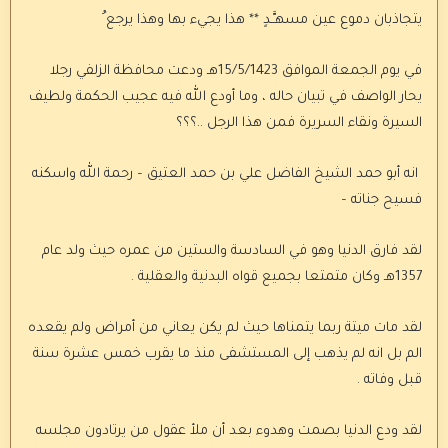
يتجاذبان دموع عين مسهـَّـدٍ ** هذا يجيء بها وهذا يرجع ُ
في يوم الجمعة الموافق 15/5/1423هـ ودعت محافظة الزلفي رجلا
يحار الواصف في تبيان حاله ، وما أودع الله فيه عجيب الحكمة ولطيف
السيرة ونقاء السريرة فمن هذا الرجل ..؟؟؟
انه أبو حمد الشيخ الفاضل علي بن حمد العتيق – رحمة الله واسكنه
فسيح جناته –
لقد فارق الدنيا وهو في السادسة والستين من عمره حيث ولد عام
1357هـ وكان متمتعا بجميع قواه البدنية والعقلية .
لقد مات ميتة ربما يتمناها حيث لم يكن يعاني من أمراض ولم يقعده
الم بل انه لم يذهب إلى المستشفى منذ ما يقرب خمس عشرة سنة
قبل وفاته .
لقد ودع الدنيا بصمت وهدوء بعد أن ملأ عقول من يرتادون مجلسه