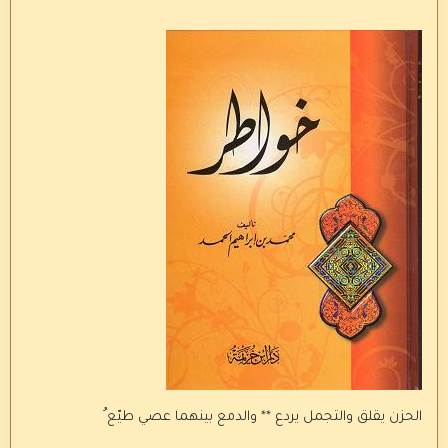
الحزن يقلق والتجمل يردع ** والدمع بينهما عصي طيّع ُ