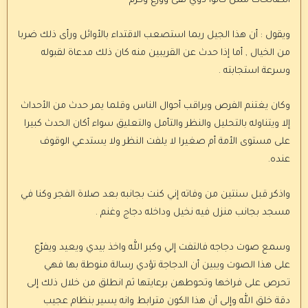
الصالحات ممن كانوا ذوي تقى وورع وكرم
ويقول : أن هذا الجيل ربما استصعب الاقتداء بالأوائل ورأى ذلك ضربا
من الخيال , أما إذا حدث عن القريبين منه كان ذلك مدعاة لقبوله
وسرعة استجابته .
وكان يغتنم الفرص ويراقب أحوال الناس وقلما يمر حدث من الأحداث
إلا ويتناوله بالتحليل والنظر والتأمل والتعليق سواء أكان الحدث كبيرا
على مستوى الأمة أم صغيرا لا يلفت النظر ولا يستدعي الوقوف
عنده.
واذكر قبل سنتين من وفاته إني كنت بجانبه بعد صلاة الفجر وكنا في
مسجد بجانب منزل فيه نخيل وداخله دجاج وغنم .
وسمع صوت دجاجه فالتفت إلي وكبر الله واخذ بيدي ويعيد ويفرّع
على هذا الصوت ويبين أن الدجاجة تؤدي رسالة منوطة بها فهي
تحرص على فراخها وتحوطهن برعايتها ثم انطلق من خلال ذلك إلى
دقة خلق الله وإلى أن هذا الكون مترابط وانه يسير بنظام عجيب