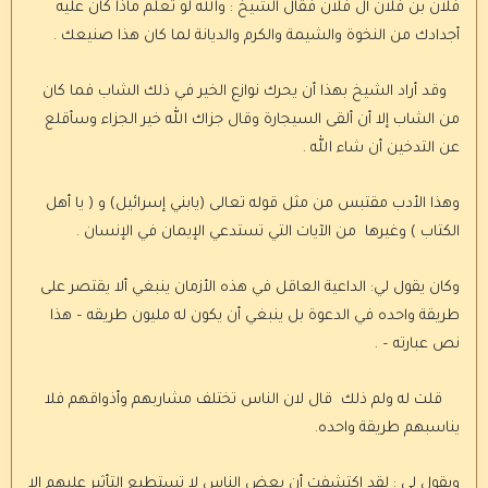
فلان بن فلان آل فلان فقال الشيخ : والله لو تعلم ماذا كان عليه
أجدادك من النخوة والشيمة والكرم والديانة لما كان هذا صنيعك .
وقد أراد الشيخ بهذا أن يحرك نوازع الخير في ذلك الشاب فما كان
من الشاب إلا أن ألقى السيجارة وقال جزاك الله خير الجزاء وسأقلع
عن التدخين أن شاء الله .
وهذا الأدب مقتبس من مثل قوله تعالى (يابني إسرائيل) و ( يا أهل
الكتاب ) وغيرها من الآيات التي تستدعي الإيمان في الإنسان .
وكان يقول لي: الداعية العاقل في هذه الأزمان ينبغي ألا يقتصر على
طريقة واحده في الدعوة بل ينبغي أن يكون له مليون طريقه – هذا
نص عبارته – .
قلت له ولم ذلك قال لان الناس تختلف مشاربهم وأذواقهم فلا
يناسبهم طريقة واحده.
ويقول لي : لقد اكتشفت أن بعض الناس لا تستطيع التأثير عليهم إلا