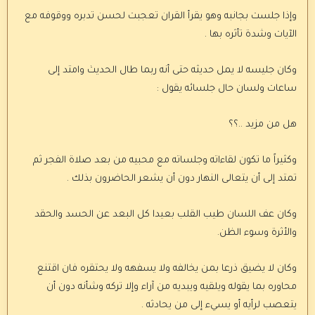
وإذا جلست بجانبه وهو يقرأ القران تعجبت لحسن تدبره ووقوفه مع
الآيات وشدة تأثره بها .
وكان جليسه لا يمل حديثه حتى أنه ربما طال الحديث وامتد إلى
ساعات ولسان حال جلسائه يقول :
هل من مزيد ..؟؟
وكثيراً ما تكون لقاءاته وجلساته مع محبيه من بعد صلاة الفجر ثم
تمتد إلى أن يتعالى النهار دون أن يشعر الحاضرون بذلك .
وكان عف اللسان طيب القلب بعيدا كل البعد عن الحسد والحقد
والأثرة وسوء الظن.
وكان لا يضيق ذرعا بمن يخالفه ولا يسفهه ولا يحتقره فان اقتنع
محاوره بما يقوله ويلقيه ويبديه من آراء وإلا تركه وشأنه دون أن
يتعصب لرأيه أو يسيء إلى من يحادثه .