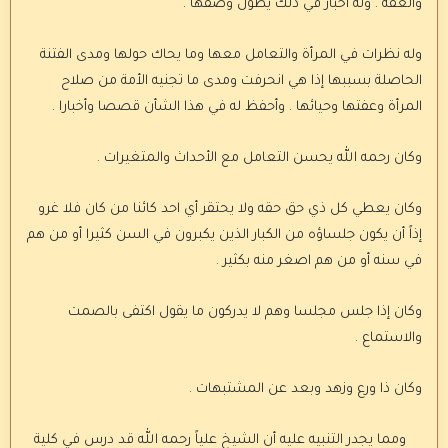
والعفة . وله أخبار في ذلك يطول وصفها .
وله نظرات في المرأة والتعامل معها وما يحاك حولها ومدى الفتنة
الحاصلة بسببها إذا هي انحرفت ومدى ما تجنيه الأمة من صلاح
المرأة وعفتها وحيائها . وأحفظ له في هذا الشأن قصصا وأخبارا .
وكان رحمه الله يحسن التعامل مع الأحداث والمتغيرات .
وكان يعطي كل ذي حق حقه ولا يحتقر أي احد كائنا من كان فلا غرو
إذاً أن يكون جلساؤه من الكبار الذين يكبرون في السن كثيرا أو من هم
في سنه أو من هم اصغر منه بكثير .
وكان إذا جلس مجلسا وهم لا يدركون ما يقول اكتفى بالصمت
والاستماع .
وكان ذا ورع وزهد وبعد عن المشتبهات .
ومما يجدر التنبيه عليه أن الشيخ علياً رحمه الله قد درس في كلية