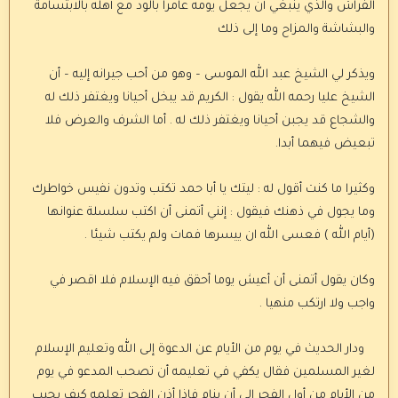
الفراش والذي ينبغي أن يجعل يومه عامراً بالود مع أهله بالابتسامة
والبشاشة والمزاح وما إلى ذلك
ويذكر لي الشيخ عبد الله الموسى – وهو من أحب جيرانه إليه – أن
الشيخ عليا رحمه الله يقول : الكريم قد يبخل أحيانا ويغتفر ذلك له
والشجاع قد يجبن أحيانا ويغتفر ذلك له . أما الشرف والعرض فلا
تبعيض فيهما أبدا.
وكثيرا ما كنت أقول له : ليتك يا أبا حمد تكتب وتدون نفيس خواطرك
وما يجول في ذهنك فيقول : إنني أتمنى أن اكتب سلسلة عنوانها
(أيام الله ) فعسى الله ان ييسرها فمات ولم يكتب شيئا .
وكان يقول أتمنى أن أعيش يوما أحقق فيه الإسلام فلا اقصر في
واجب ولا ارتكب منهيا .
ودار الحديث في يوم من الأيام عن الدعوة إلى الله وتعليم الإسلام
لغير المسلمين فقال يكفي في تعليمه أن تصحب المدعو في يوم
من الأيام من أول الفجر إلى أن ينام فإذا أذن الفجر تعلمه كيف يجيب