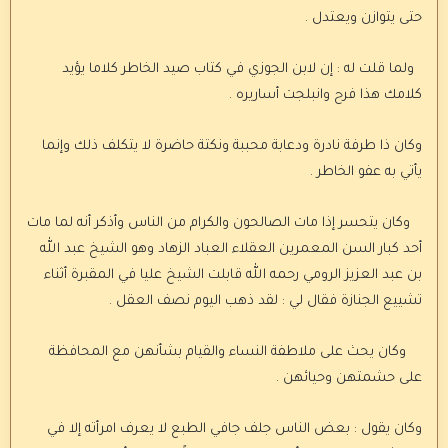
حتى يتوازن ويعتدل .
ولما قلت له : إن لابن الجوزي في كتاب صيد الخاطر كلاما يؤيد
كلامك هذا فرح وانبلجت أساريره .
وكان ذا طرفة نادرة ودعابة محببة ونكتة حاضرة لا يتكلف ذلك وإنما
يأتي به عفو الخاطر .
وكان يتحسر إذا مات الصالحون والكرام من الناس وأذكر أنه لما مات
أحد كبار السن المعمرين العقلاء العباد الزهاد وهو الشيخ عبد الله
بن عبد العزيز الرومي رحمه الله قابلت الشيخ عليا في المقبرة أثناء
تشييع الجنازة فقال لي : لقد ذهب اليوم نصف العقل .
وكان يحث على ملاطفة النساء والقيام بشأنهن مع المحافظة
على حشمتهن وحيائهن .
وكان يقول : بعض الناس جلف جافي الطبع لا يعرف امرأته إلا في