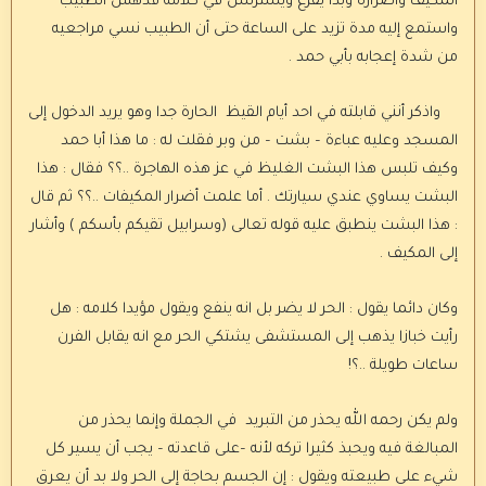
المكيف وأضراره وبدأ يفرّع ويسترسل في كلامه فدهش الطبيب
واستمع إليه مدة تزيد على الساعة حتى أن الطبيب نسي مراجعيه
من شدة إعجابه بأبي حمد .
واذكر أنني قابلته في احد أيام القيظ الحارة جدا وهو يريد الدخول إلى
المسجد وعليه عباءة – بشت – من وبر فقلت له : ما هذا أبا حمد
وكيف تلبس هذا البشت الغليظ في عز هذه الهاجرة ..؟؟ فقال : هذا
البشت يساوي عندي سيارتك . أما علمت أضرار المكيفات ..؟؟ ثم قال
: هذا البشت ينطبق عليه قوله تعالى (وسرابيل تقيكم بأسكم ) وأشار
إلى المكيف .
وكان دائما يقول : الحر لا يضر بل انه ينفع ويقول مؤيدا كلامه : هل
رأيت خبازا يذهب إلى المستشفى يشتكي الحر مع انه يقابل الفرن
ساعات طويلة ..؟!
ولم يكن رحمه الله يحذر من التبريد في الجملة وإنما يحذر من
المبالغة فيه ويحبذ كثيرا تركه لأنه –على قاعدته – يجب أن يسير كل
شيء على طبيعته ويقول : إن الجسم بحاجة إلى الحر ولا بد أن يعرق